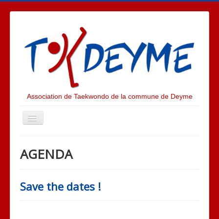
Association de Taekwondo de la commune de Deyme
Toggle
Navigation
ACTUALITES
AGENDA
PRESENTATION
LE CLUB
Save the dates !
ALBUM PHOTOS
LE TAEKWONDO