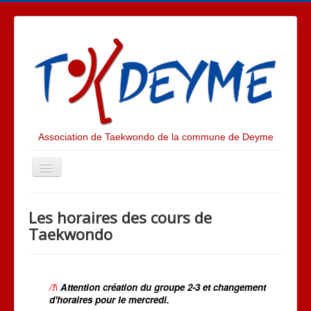
Association de Taekwondo de la commune de Deyme
Toggle
Navigation
ACTUALITES
Les horaires des cours de
PRESENTATION
Taekwondo
LE CLUB
ALBUM PHOTOS
/!\
Attention création du
groupe 2-3
et changement
LE TAEKWONDO
d'
horaires pour le mercredi.