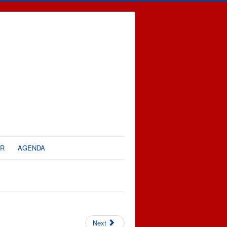
ER
AGENDA
Next