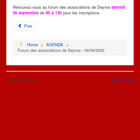
NOUS CONTACTER
Retrouvez-nous au forum des associations de Deyme
samedi
06 septembre
de
9h à 13h
pour les inscriptions.
AGENDA
Prev
Home
AGENDA
Forum des associations de Deyme - 06/09/2025
© 2026 TKDeyme
Back to Top